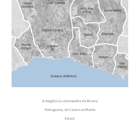
A elegância cosmopolita da Riviera
Portuguesa, do Casino ao Monte
Estoril.