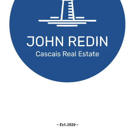
– Est.2020 –