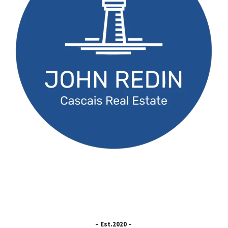
– Est.2020 –