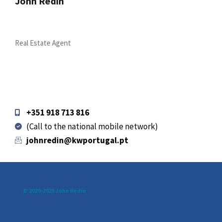
John Redin
Real Estate Agent
+351 918 713 816
(Call to the national mobile network)
johnredin@kwportugal.pt
© 2020-2025 John Redin